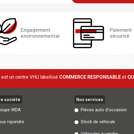
Engagement
Paiement
environnemental
sécurisé
est un centre VHU labellisé
COMMERCE RESPONSABLE
et
QU
re société
Nos services
roupe WDA
Pièces auto d'occasion
us rejoindre
Stock de véhicule
Véhicules à vendre