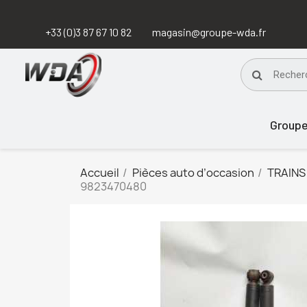
+33 (0)3 87 67 10 82
magasin@groupe-wda.fr
Group
Accueil
Pièces auto d’occasion
TRAINS
9823470480