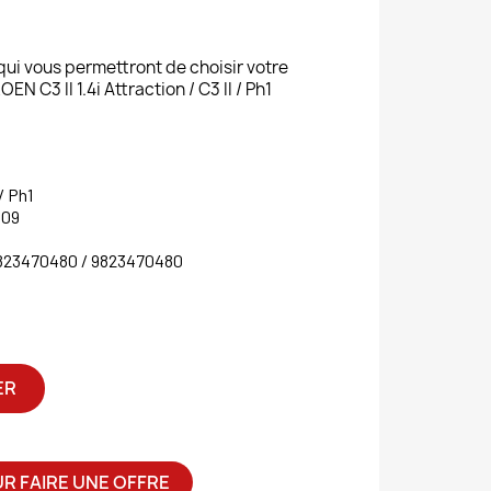
 qui vous permettront de choisir votre
C3 II 1.4i Attraction / C3 II / Ph1
 / Ph1
609
823470480 / 9823470480
ER
R FAIRE UNE OFFRE