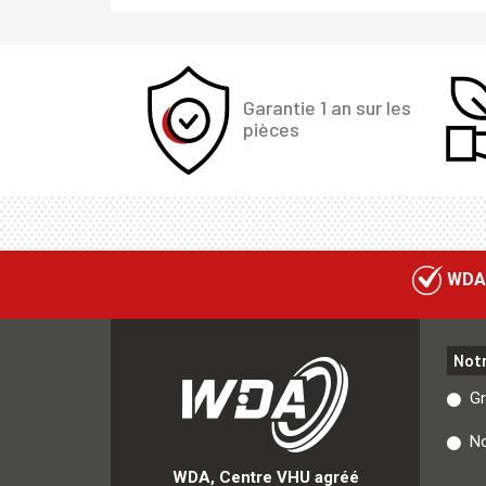
Garantie 1 an sur les
pièces
WDA
Not
G
No
WDA, Centre VHU agréé