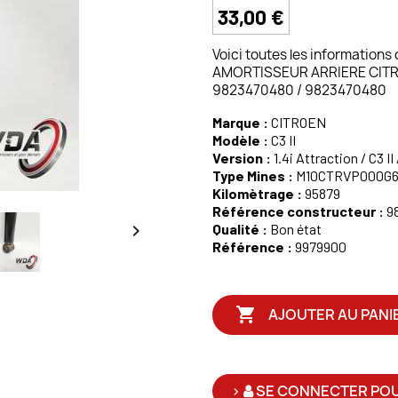
33,00 €
Voici toutes les informations
AMORTISSEUR ARRIERE CITROEN 
9823470480 / 9823470480
Marque :
CITROEN
Modèle :
C3 II
Version :
1.4i Attraction / C3 II
Type Mines :
M10CTRVP000G
Kilomètrage :
95879
Référence constructeur :
9

Qualité :
Bon état
Référence :
9979900

AJOUTER AU PANI
>
SE CONNECTER POU