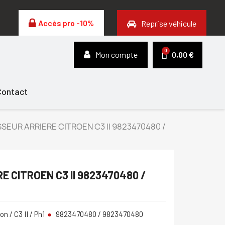
Accès pro -10%
Reprise véhicule
Mon compte
0,00 €
Contact
SEUR ARRIERE CITROEN C3 II 9823470480 /
 CITROEN C3 II 9823470480 /
on / C3 II / Ph1
9823470480 / 9823470480