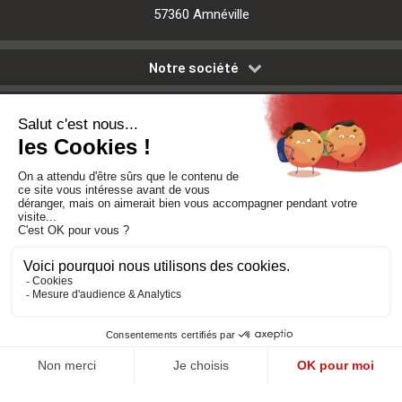
57360 Amnéville
Notre société
Nos services
Besoin d'aide
Politique de confidentialité
-
Mentions légales
-
CGV
Réalisé par DMConcept