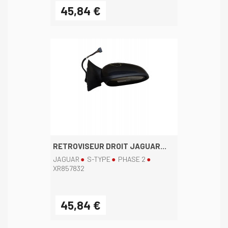
45,84 €
RETROVISEUR DROIT JAGUAR...
JAGUAR
S-TYPE
PHASE 2
XR857832
45,84 €