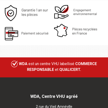
WDA
est un centre VHU labellisé
COMMERCE
RESPONSABLE
et
QUALICERT.
WDA, Centre VHU agréé
2 rue du Vieil Amnéville