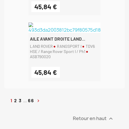
45,84 €
AILE AVANT DROITE LAND...
LAND ROVER
RANGSPORT I
TDV6
HSE / Range Rover Sport I / Ph1
ASB790020
45,84 €
1
2
3
…
66

Retour en haut
