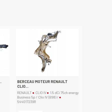
.
BERCEAU MOTEUR RENAULT
CLIO...
RENAULT
CLIO IV
1.5 dCi 75ch energy
Aperçu rapide

Business 5p / Clio IV (B98) /
544017239R