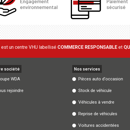
Engagement
Paiement
environnemental
sécurisé
est un centre VHU labellisé
COMMERCE RESPONSABLE
et
QU
re société
Nos services
roupe WDA
Pièces auto d'occasion
us rejoindre
Stock de véhicule
Véhicules à vendre
Reprise de véhicules
Voitures accidentées