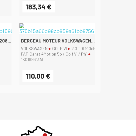
183,34 €
Aperçu rapide

08...
BERCEAU MOTEUR VOLKSWAGEN...
VOLKSWAGEN
GOLF VI
2.0 TDI 140ch
FAP Carat 4Motion 5p / Golf VI / Ph1
1K0199313AL
110,00 €
Aperçu rapide
