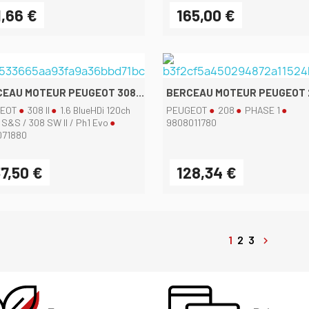
1,66 €
165,00 €
Aperçu rapide
Aperçu rapide


EAU MOTEUR PEUGEOT 308...
BERCEAU MOTEUR PEUGEOT 2
EOT
308 II
1.6 BlueHDi 120ch
PEUGEOT
208
PHASE 1
e S&S / 308 SW II / Ph1 Evo
9808011780
071880
7,50 €
128,34 €
Aperçu rapide
Aperçu rapide


1
2
3
