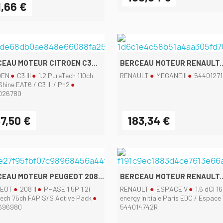
1,66 €
EAU MOTEUR CITROEN C3...
BERCEAU MOTEUR RENAULT..
OEN
C3 III
1.2 PureTech 110ch
RENAULT
MEGANEIII
54401271
hine EAT6 / C3 III / Ph2
026780
7,50 €
183,34 €
Aperçu rapide
Aperçu rapide


EAU MOTEUR PEUGEOT 208...
BERCEAU MOTEUR RENAULT..
EOT
208 II
PHASE 1 5P 1.2i
RENAULT
ESPACE V
1.6 dCi 1
ech 75ch FAP S/S Active Pack
energy Initiale Paris EDC / Espace
696980
544014742R