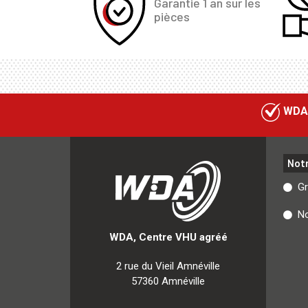
Garantie 1 an sur les
pièces
WDA
Not
G
No
WDA, Centre VHU agréé
2 rue du Vieil Amnéville
57360 Amnéville