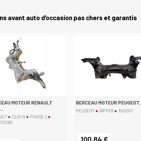
ns avant auto d’occasion pas chers et garantis
CEAU MOTEUR RENAULT
BERCEAU MOTEUR PEUGEOT..
..
PEUGEOT
BIPPER
3502GT
ULT
CLIO IV
PHASE 2
Aperçu rapide
Aperçu rapide


17239R
100,84 €