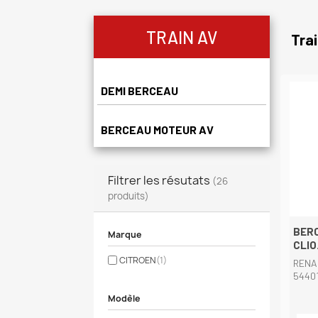
TRAIN AV
Trai
DEMI BERCEAU
BERCEAU MOTEUR AV
Filtrer les résutats
(26
produits)
BER
Marque
CLIO.
CITROEN
(1)
RENA
5440
Modèle