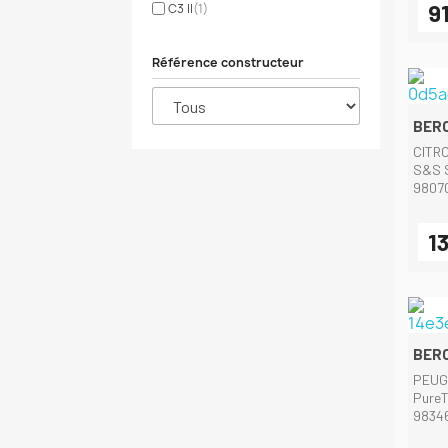
9
C3 II
(1)
Référence constructeur
BERC
CITR
S&S S
9807
13
BERC
PEUG
PureT
9834