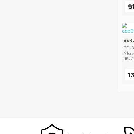
9
BERC
PEUG
Allur
9677
13