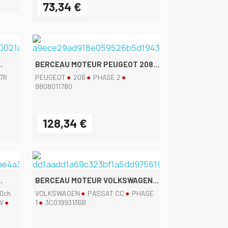
73,34 €
.
BERCEAU MOTEUR PEUGEOT 208...
7R
PEUGEOT
208
PHASE 2
9808011780
128,34 €
Aperçu rapide

.
BERCEAU MOTEUR VOLKSWAGEN...
60ch
VOLKSWAGEN
PASSAT CC
PHASE
 V
1
3C0199313BB