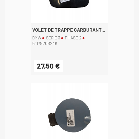
VOLET DE TRAPPE CARBURANT...
BMW
SERIE 3
PHASE 2
51178208246
27,50 €