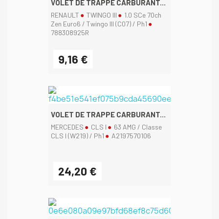
VOLET DE TRAPPE CARBURANT...
RENAULT
TWINGO III
1.0 SCe 70ch
Zen Euro6 / Twingo III (C07) / Ph1
788308925R
9,16 €
VOLET DE TRAPPE CARBURANT...
MERCEDES
CLS I
63 AMG / Classe
CLS I (W219) / Ph1
A2197570106
24,20 €