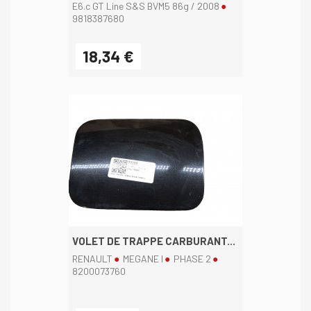
E6.c GT Line S&S BVM5 86g / 2008
9818387680
18,34 €
VOLET DE TRAPPE CARBURANT...
RENAULT
MEGANE I
PHASE 2
8200073760