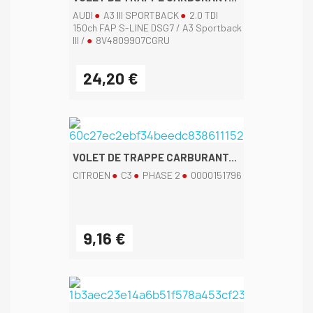
AUDI
A3 III SPORTBACK
2.0 TDI
150ch FAP S-LINE DSG7 / A3 Sportback
III /
8V4809907CGRU
24,20 €
VOLET DE TRAPPE CARBURANT...
CITROEN
C3
PHASE 2
0000151796
9,16 €