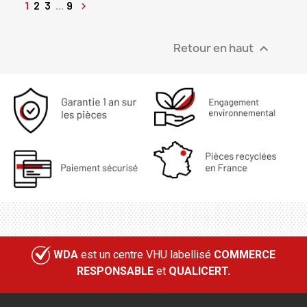
1
2
3
…
9

Retour en haut

WDA
est un centre VHU labellisé
COMMERCE
RESPONSABLE
et
QUALICERT.