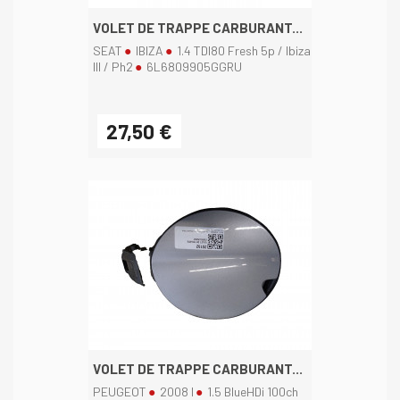
VOLET DE TRAPPE CARBURANT...
SEAT
IBIZA
1.4 TDI80 Fresh 5p / Ibiza
III / Ph2
6L6809905GGRU
27,50 €
VOLET DE TRAPPE CARBURANT...
PEUGEOT
2008 I
1.5 BlueHDi 100ch