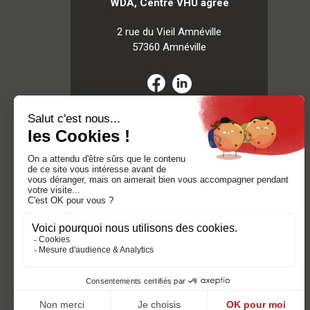
WDA, Centre VHU agréé
2 rue du Vieil Amnéville
57360 Amnéville