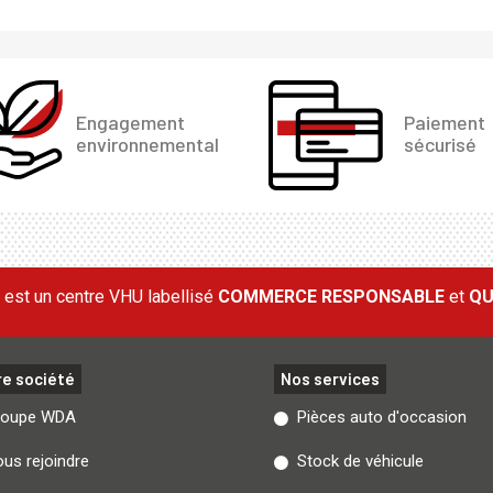
Engagement
Paiement
environnemental
sécurisé
est un centre VHU labellisé
COMMERCE RESPONSABLE
et
QU
re société
Nos services
roupe WDA
Pièces auto d'occasion
us rejoindre
Stock de véhicule