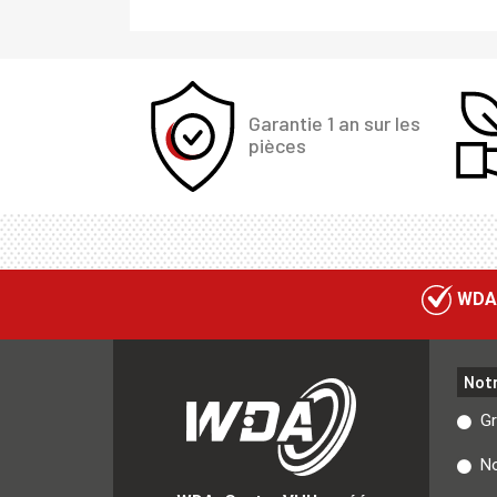
Garantie 1 an sur les
pièces
WDA
Not
G
No