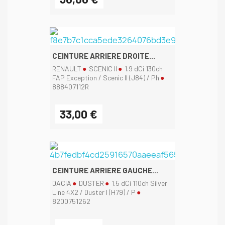
CEINTURE ARRIERE DROITE...
RENAULT
SCENIC II
1.9 dCi 130ch
FAP Exception / Scenic II (J84) / Ph
888407112R
33,00 €
CEINTURE ARRIERE GAUCHE...
DACIA
DUSTER
1.5 dCi 110ch Silver
Line 4X2 / Duster I (H79) / P
8200751262