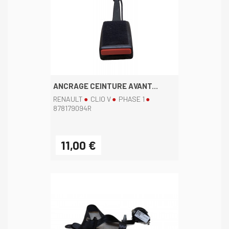
ANCRAGE CEINTURE AVANT...
RENAULT
CLIO V
PHASE 1
878179094R
11,00 €