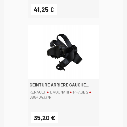
41,25 €
CEINTURE ARRIERE GAUCHE...
RENAULT
LAGUNA III
PHASE 2
888404337R
35,20 €