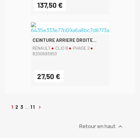
137,50 €
CEINTURE ARRIERE DROITE...
RENAULT
CLIO III
PHASE 2
8200683953
27,50 €
1
2
3
…
11

Retour en haut
