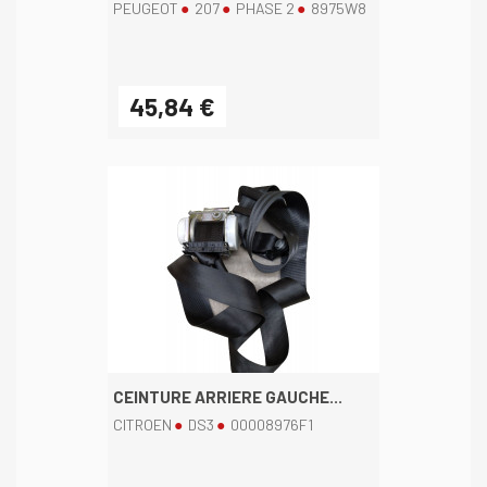
PEUGEOT
207
PHASE 2
8975W8
45,84 €
CEINTURE ARRIERE GAUCHE...
CITROEN
DS3
00008976F1