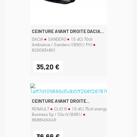
CEINTURE AVANT DROITE DACIA...
DACIA
SANDERO
1.5 dCi 70ch
Ambiance / Sandero I (B90) / Ph1
8200934801
35,20 €
CEINTURE AVANT DROITE...
RENAULT
CLIO IV
1.5 dCi 75ch energy
Business 5p / Clio IV (B98) /
868840454R
36,66 €