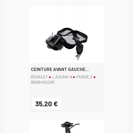
CEINTURE AVANT GAUCHE...
RENAULT
LAGUNA III
PHASE 2
868840029R
35,20 €