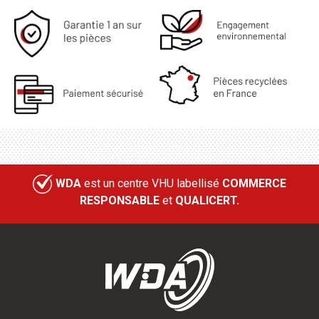
WDA
est un centre VHU labellisé
COMMERCE
RESPONSABLE
et
QUALICERT.