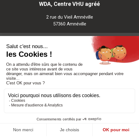
WDA, Centre VHU agréé
2 rue du Vieil Amnéville
57360 Amnéville
Notre société
Nos services
Besoin d'aide
Politique de confidentialité
-
Mentions légales
-
CGV
Réalisé par DMConcept