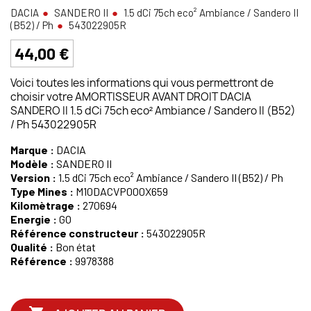
DACIA
SANDERO II
1.5 dCi 75ch eco² Ambiance / Sandero II
(B52) / Ph
543022905R
44,00 €
Voici toutes les informations qui vous permettront de
choisir votre AMORTISSEUR AVANT DROIT DACIA
SANDERO II 1.5 dCi 75ch eco² Ambiance / Sandero II (B52)
/ Ph 543022905R
Marque :
DACIA
Modèle :
SANDERO II
Version :
1.5 dCi 75ch eco² Ambiance / Sandero II (B52) / Ph
Type Mines :
M10DACVP000X659
Kilomètrage :
270694
Energie :
GO
Référence constructeur :
543022905R
Qualité :
Bon état
Référence :
9978388