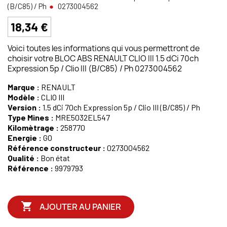
(B/C85) / Ph
0273004562
18,34 €
Voici toutes les informations qui vous permettront de
choisir votre BLOC ABS RENAULT CLIO III 1.5 dCi 70ch
Expression 5p / Clio III (B/C85) / Ph 0273004562
Marque :
RENAULT
Modèle :
CLIO III
Version :
1.5 dCi 70ch Expression 5p / Clio III (B/C85) / Ph
Type Mines :
MRE5032EL547
Kilomètrage :
258770
Energie :
GO
Référence constructeur :
0273004562
Qualité :
Bon état
Référence :
9979793

AJOUTER AU PANIER