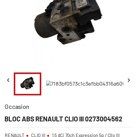


Occasion
BLOC ABS RENAULT CLIO III 0273004562
RENAULT
CLIO III
1.5 dCi 70ch Expression 5p / Clio III