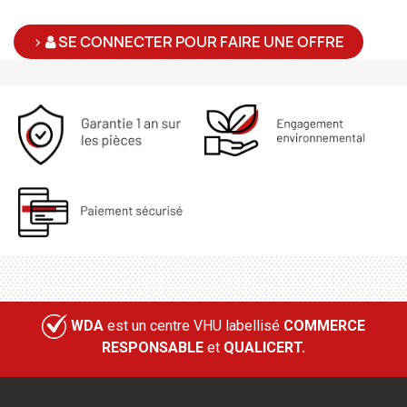
>
SE CONNECTER POUR FAIRE UNE OFFRE
WDA
est un centre VHU labellisé
COMMERCE
RESPONSABLE
et
QUALICERT.