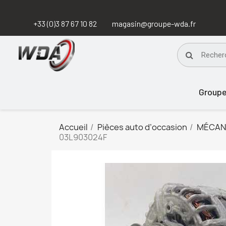
+33 (0)3 87 67 10 82
magasin@groupe-wda.fr
Group
Accueil
Pièces auto d’occasion
MÉCAN
03L903024F