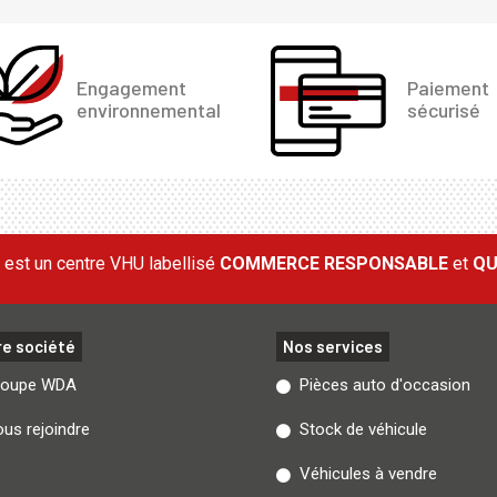
Engagement
Paiement
environnemental
sécurisé
est un centre VHU labellisé
COMMERCE RESPONSABLE
et
QU
re société
Nos services
roupe WDA
Pièces auto d'occasion
us rejoindre
Stock de véhicule
Véhicules à vendre