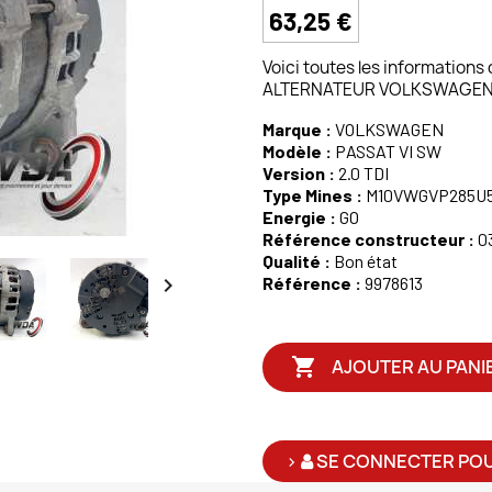
63,25 €
Voici toutes les informations
ALTERNATEUR VOLKSWAGEN P
Marque :
VOLKSWAGEN
Modèle :
PASSAT VI SW
Version :
2.0 TDI
Type Mines :
M10VWGVP285U
Energie :
GO
Référence constructeur :
0
Qualité :
Bon état

Référence :
9978613

AJOUTER AU PANI
>
SE CONNECTER POU