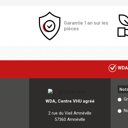
Garantie 1 an sur les
pièces
WDA
Not
G
WDA, Centre VHU agréé
No
2 rue du Vieil Amnéville
57360 Amnéville