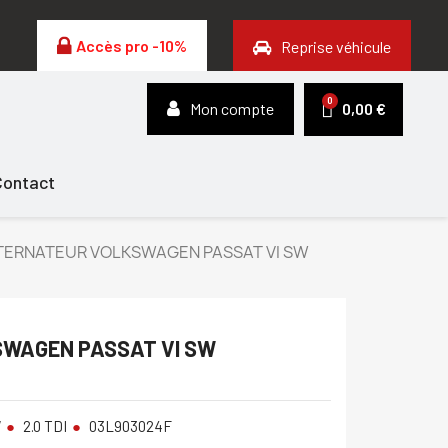
Accès pro -10%
Reprise véhicule
Mon compte
0,00 €
Contact
TERNATEUR VOLKSWAGEN PASSAT VI SW
WAGEN PASSAT VI SW
W
2.0 TDI
03L903024F