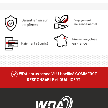
WDA
est un centre VHU labellisé
COMMERCE
RESPONSABLE
et
QUALICERT.