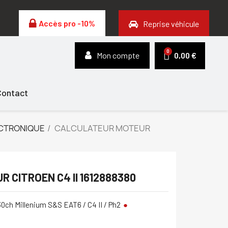
Accès pro -10%
Reprise véhicule
Mon compte
0,00 €
Contact
CTRONIQUE
CALCULATEUR MOTEUR
 CITROEN C4 II 1612888380
0ch Millenium S&S EAT6 / C4 II / Ph2