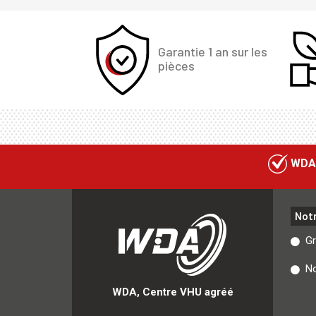
Garantie 1 an sur les
pièces
WDA
Not
G
No
WDA, Centre VHU agréé