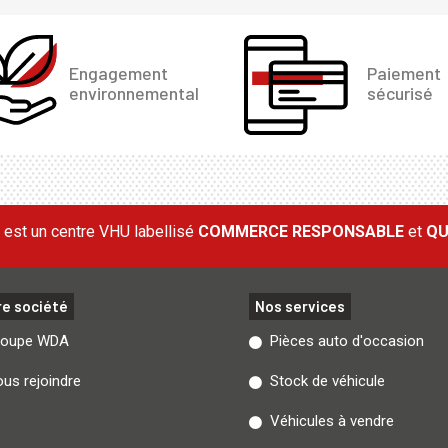
Engagement
Paiement
environnemental
sécurisé
est un centre VHU labellisé
COMMERCE RESPONSABLE
et
QU
re société
Nos services
roupe WDA
Pièces auto d'occasion
us rejoindre
Stock de véhicule
Véhicules à vendre