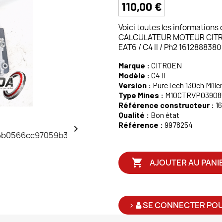
110,00 €
Voici toutes les informations
CALCULATEUR MOTEUR CITROE
EAT6 / C4 II / Ph2 1612888380
Marque :
CITROEN
Modèle :
C4 II
Version :
PureTech 130ch Mille
Type Mines :
M10CTRVP03908
Référence constructeur :
1
Qualité :
Bon état
Référence :
9978254


AJOUTER AU PANI
>
SE CONNECTER POU