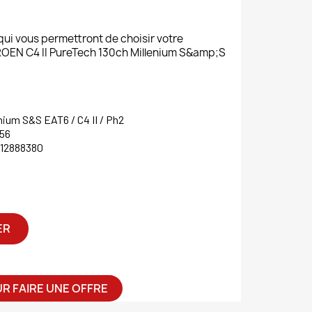
 qui vous permettront de choisir votre
N C4 II PureTech 130ch Millenium S&amp;S
nium S&S EAT6 / C4 II / Ph2
56
612888380
ER
R FAIRE UNE OFFRE