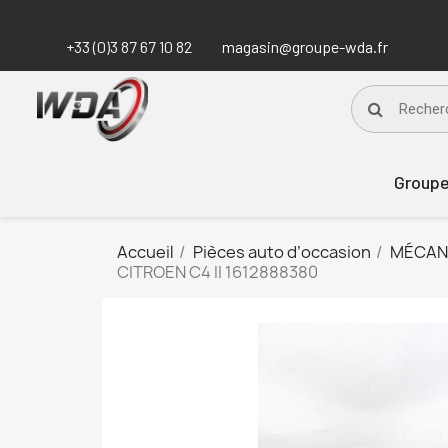
+33 (0)3 87 67 10 82
magasin@groupe-wda.fr
Group
Accueil
Pièces auto d’occasion
MÉCAN
CITROEN C4 II 1612888380