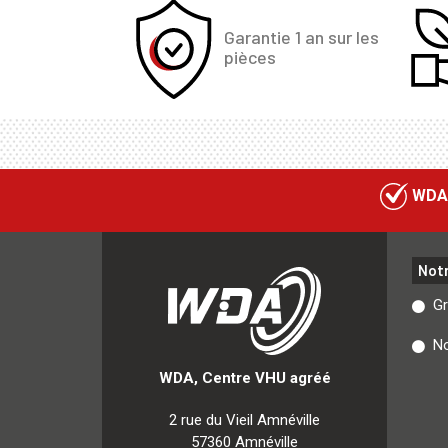
Garantie 1 an sur les
pièces
WDA
Not
G
No
WDA, Centre VHU agréé
2 rue du Vieil Amnéville
57360 Amnéville