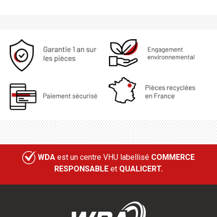
WDA
est un centre VHU labellisé
COMMERCE
RESPONSABLE
et
QUALICERT.