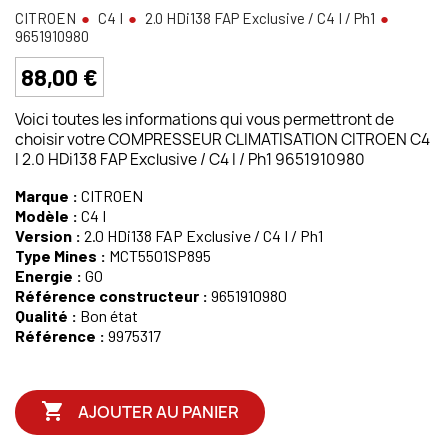
CITROEN
C4 I
2.0 HDi138 FAP Exclusive / C4 I / Ph1
9651910980
88,00 €
Voici toutes les informations qui vous permettront de
choisir votre COMPRESSEUR CLIMATISATION CITROEN C4
I 2.0 HDi138 FAP Exclusive / C4 I / Ph1 9651910980
Marque :
CITROEN
Modèle :
C4 I
Version :
2.0 HDi138 FAP Exclusive / C4 I / Ph1
Type Mines :
MCT5501SP895
Energie :
GO
Référence constructeur :
9651910980
Qualité :
Bon état
Référence :
9975317

AJOUTER AU PANIER