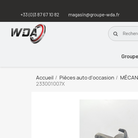
+33 (0)3 87 67 10 82
magasin@groupe-wda.fr
Group
Accueil
Pièces auto d’occasion
MÉCAN
233001007X