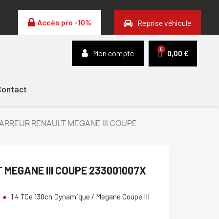
Accès pro -10%
Reprise véhicule
Mon compte
0,00 €
Contact
ARREUR RENAULT MEGANE III COUPE
MEGANE III COUPE 233001007X
1.4 TCe 130ch Dynamique / Megane Coupe III