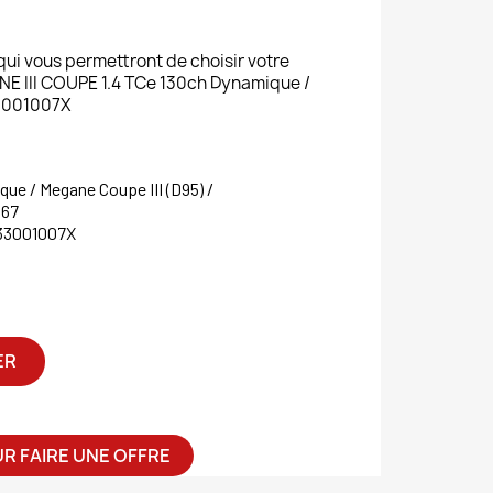
 qui vous permettront de choisir votre
III COUPE 1.4 TCe 130ch Dynamique /
33001007X
que / Megane Coupe III (D95) /
67
33001007X
ER
R FAIRE UNE OFFRE