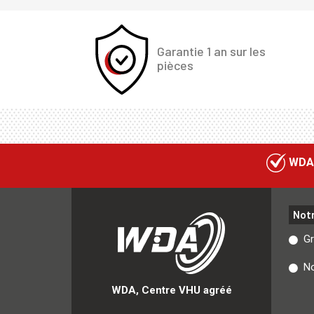
Garantie 1 an sur les
pièces
WDA
Not
G
No
WDA, Centre VHU agréé