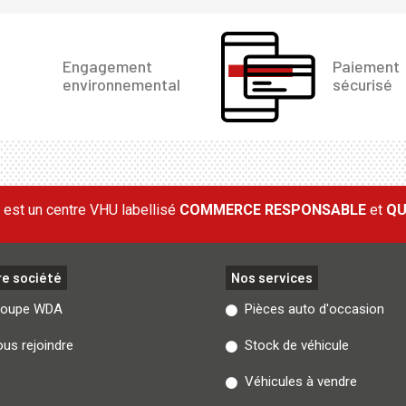
Engagement
Paiement
environnemental
sécurisé
est un centre VHU labellisé
COMMERCE RESPONSABLE
et
QU
re société
Nos services
roupe WDA
Pièces auto d'occasion
us rejoindre
Stock de véhicule
Véhicules à vendre