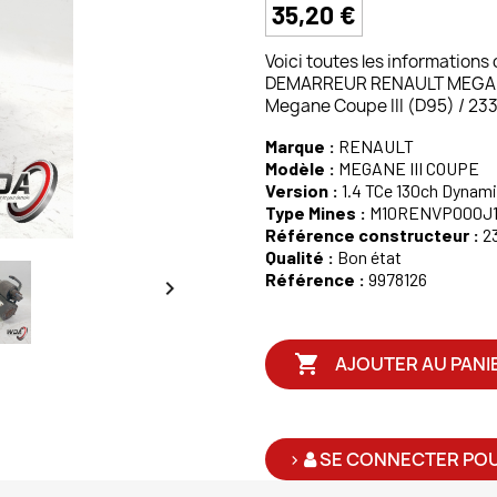
35,20 €
Voici toutes les informations
DEMARREUR RENAULT MEGANE 
Megane Coupe III (D95) / 2
Marque :
RENAULT
Modèle :
MEGANE III COUPE
Version :
1.4 TCe 130ch Dynami
Type Mines :
M10RENVP000J1
Référence constructeur :
2
Qualité :
Bon état
Référence :
9978126


AJOUTER AU PANI
>
SE CONNECTER POU