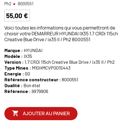
Ph2
8000551
55,00 €
Voici toutes les informations qui vous permettront de
choisir votre DEMARREUR HYUNDAI IX35 1.7 CRDi 115ch
Creative Blue Drive / ix35 II / Ph2 8000551
Marque :
HYUNDAI
Modèle :
IX35
Version :
1.7 CRDi 115ch Creative Blue Drive / ix35 II / Ph2
Type Mines :
M10HMCVP001S443
Energie :
GO
Référence constructeur :
8000551
Qualité :
Bon état
Référence :
9979906

AJOUTER AU PANIER