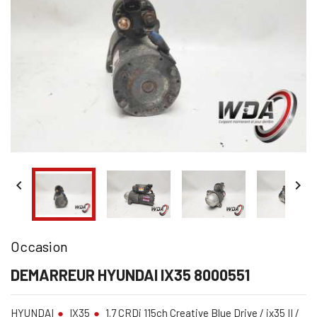


Occasion
DEMARREUR HYUNDAI IX35 8000551
HYUNDAI
IX35
1.7 CRDi 115ch Creative Blue Drive / ix35 II /