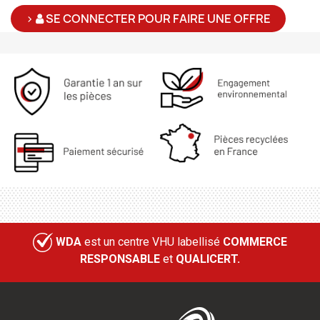
>
SE CONNECTER POUR FAIRE UNE OFFRE
WDA
est un centre VHU labellisé
COMMERCE
RESPONSABLE
et
QUALICERT.