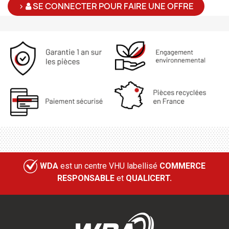
>
SE CONNECTER POUR FAIRE UNE OFFRE
WDA
est un centre VHU labellisé
COMMERCE
RESPONSABLE
et
QUALICERT.