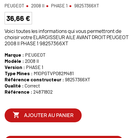
PEUGEOT
2008 II
PHASE 1
98257366XT
36,66 €
Voici toutes les informations qui vous permettront de
choisir votre ELARGISSEUR AILE AVANT DROIT PEUGEOT
2008 II PHASE 1 98257366XT
Marque :
PEUGEOT
Modèle :
2008 II
Version :
PHASE 1
Type Mines :
M10PGTVP082M481
Référence constructeur :
98257366XT
Qualité :
Correct
Référence :
24871802

AJOUTER AU PANIER