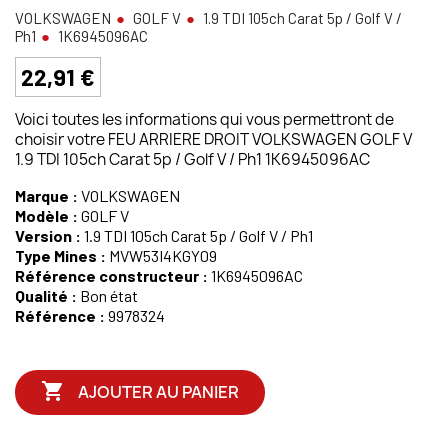
VOLKSWAGEN
GOLF V
1.9 TDI 105ch Carat 5p / Golf V /
Ph1
1K6945096AC
22,91 €
Voici toutes les informations qui vous permettront de
choisir votre FEU ARRIERE DROIT VOLKSWAGEN GOLF V
1.9 TDI 105ch Carat 5p / Golf V / Ph1 1K6945096AC
Marque :
VOLKSWAGEN
Modèle :
GOLF V
Version :
1.9 TDI 105ch Carat 5p / Golf V / Ph1
Type Mines :
MVW53I4KGY09
Référence constructeur :
1K6945096AC
Qualité :
Bon état
Référence :
9978324

AJOUTER AU PANIER