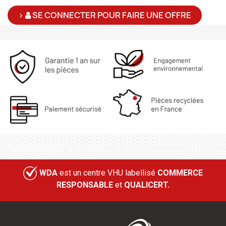
>
SE CONNECTER POUR FAIRE UNE OFFRE
WDA
est un centre VHU labellisé
COMMERCE
RESPONSABLE
et
QUALICERT.