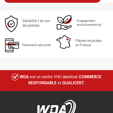
WDA
est un centre VHU labellisé
COMMERCE
RESPONSABLE
et
QUALICERT.