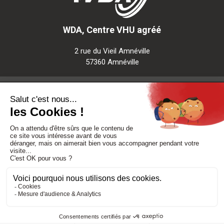
WDA, Centre VHU agréé
2 rue du Vieil Amnéville
57360 Amnéville
Notre société
Nos services
Besoin d'aide
Politique de confidentialité
-
Mentions légales
-
CGV