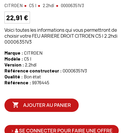
CITROEN
C5 I
2.2hdi
00006351V3
22,91 €
Voici toutes les informations qui vous permettront de
choisir votre FEU ARRIERE DROIT CITROEN C5 I 2.2hdi
00006351V3
Marque :
CITROEN
Modèle :
C5 I
Version :
2.2hdi
Référence constructeur :
00006351V3
Qualité :
Bon état
Référence :
9976445

AJOUTER AU PANIER
>
SE CONNECTER POUR FAIRE UNE OFFRE