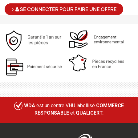
>
SE CONNECTER POUR FAIRE UNE OFFRE
WDA
est un centre VHU labellisé
COMMERCE
RESPONSABLE
et
QUALICERT.