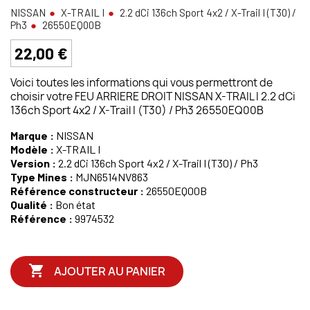
NISSAN
X-TRAIL I
2.2 dCi 136ch Sport 4x2 / X-Trail I (T30) /
Ph3
26550EQ00B
22,00 €
Voici toutes les informations qui vous permettront de
choisir votre FEU ARRIERE DROIT NISSAN X-TRAIL I 2.2 dCi
136ch Sport 4x2 / X-Trail I (T30) / Ph3 26550EQ00B
Marque :
NISSAN
Modèle :
X-TRAIL I
Version :
2.2 dCi 136ch Sport 4x2 / X-Trail I (T30) / Ph3
Type Mines :
MJN6514NV863
Référence constructeur :
26550EQ00B
Qualité :
Bon état
Référence :
9974532

AJOUTER AU PANIER