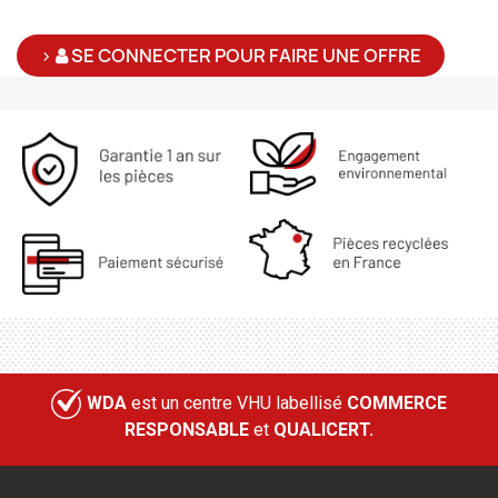
>
SE CONNECTER POUR FAIRE UNE OFFRE
WDA
est un centre VHU labellisé
COMMERCE
RESPONSABLE
et
QUALICERT.