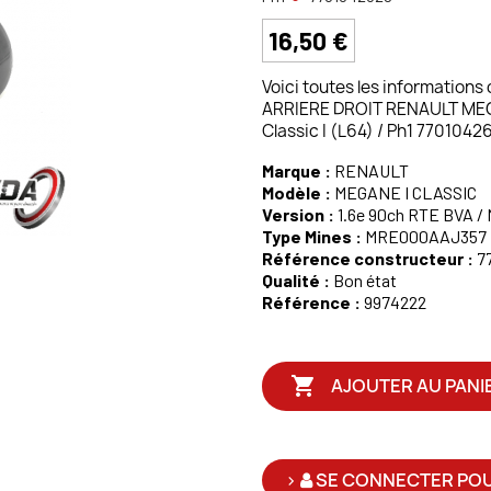
16,50 €
Voici toutes les informations
ARRIERE DROIT RENAULT MEG
Classic I (L64) / Ph1 7701042
Marque :
RENAULT
Modèle :
MEGANE I CLASSIC
Version :
1.6e 90ch RTE BVA / M
Type Mines :
MRE000AAJ357
Référence constructeur :
7
Qualité :
Bon état
Référence :
9974222

AJOUTER AU PANI
>
SE CONNECTER POU