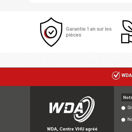
Garantie 1 an sur les
pièces
WDA
Not
G
No
WDA, Centre VHU agréé