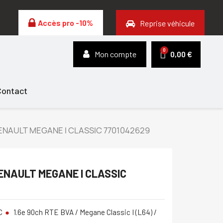
Accès pro -10%
Reprise véhicule
Mon compte
0,00 €
Contact
RENAULT MEGANE I CLASSIC 7701042629
RENAULT MEGANE I CLASSIC
C
1.6e 90ch RTE BVA / Megane Classic I (L64) /