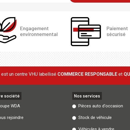
Engagement
Paiement
environnemental
sécurisé
est un centre VHU labellisé
COMMERCE RESPONSABLE
et
QU
re société
Nos services
roupe WDA
Pièces auto d'occasion
us rejoindre
Stock de véhicule
Véhicules à vendre