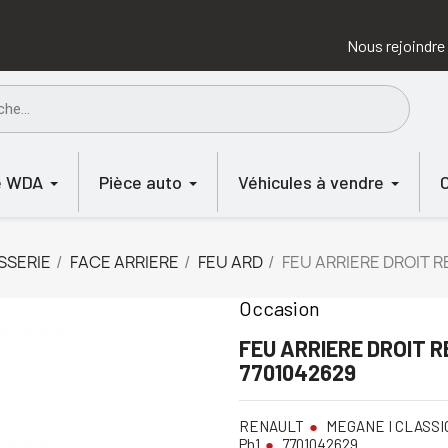
Nous rejoindre
e WDA
Pièce auto
Véhicules à vendre
SSERIE
FACE ARRIERE
FEU ARD
FEU ARRIERE DROIT 
Occasion
FEU ARRIERE DROIT 
7701042629
RENAULT
MEGANE I CLASSI
Ph1
7701042629