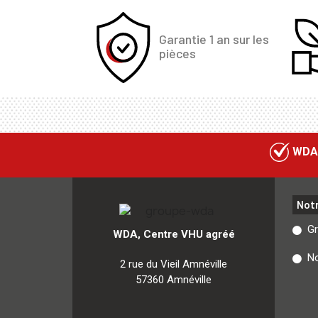
Garantie 1 an sur les
pièces
WDA
Not
G
WDA, Centre VHU agréé
No
2 rue du Vieil Amnéville
57360 Amnéville