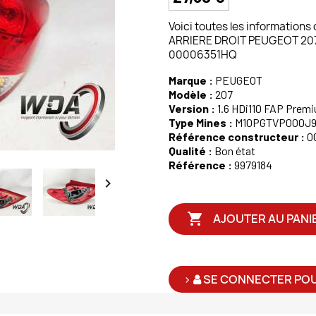
Voici toutes les informations
ARRIERE DROIT PEUGEOT 207 1
00006351HQ
Marque :
PEUGEOT
Modèle :
207
Version :
1.6 HDi110 FAP Premiu
Type Mines :
M10PGTVP000J9
Référence constructeur :
0
Qualité :
Bon état
Référence :
9979184


AJOUTER AU PANI
>
SE CONNECTER POU