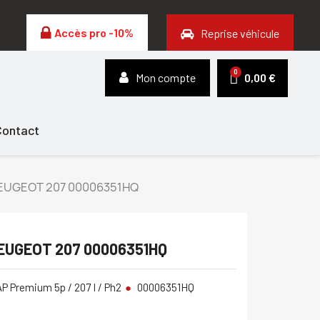
Accès pro -10%
Reprise véhicule
Mon compte
0,00 €
Contact
PEUGEOT 207 00006351HQ
PEUGEOT 207 00006351HQ
AP Premium 5p / 207 I / Ph2
00006351HQ