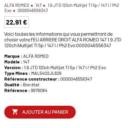
ALFA ROMEO
147
1.9 JTD 120ch Multijet TI 5p / 147 I / Ph2
Evo
0000046556347
22,91 €
Voici toutes les informations qui vous permettront de
choisir votre FEU ARRIERE DROIT ALFA ROMEO 147 1.9 JTD
120ch Multijet TI 5p / 147 I / Ph2 Evo 0000046556347
Marque :
ALFA ROMEO
Modèle :
147
Version :
1.9 JTD 120ch Multijet TI 5p / 147 I / Ph2 Evo
Type Mines :
MAL5402JL629
Référence constructeur :
0000046556347
Qualité :
Bon état
Référence :
9976064

AJOUTER AU PANIER