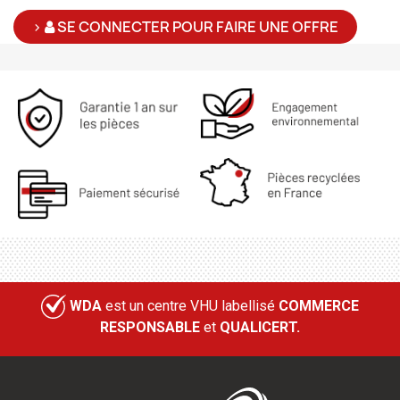
>
SE CONNECTER POUR FAIRE UNE OFFRE
WDA
est un centre VHU labellisé
COMMERCE
RESPONSABLE
et
QUALICERT.