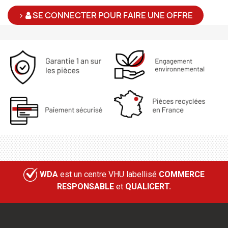
>
SE CONNECTER POUR FAIRE UNE OFFRE
WDA
est un centre VHU labellisé
COMMERCE
RESPONSABLE
et
QUALICERT.