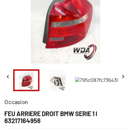


Occasion
FEU ARRIERE DROIT BMW SERIE 1 I
63217164956