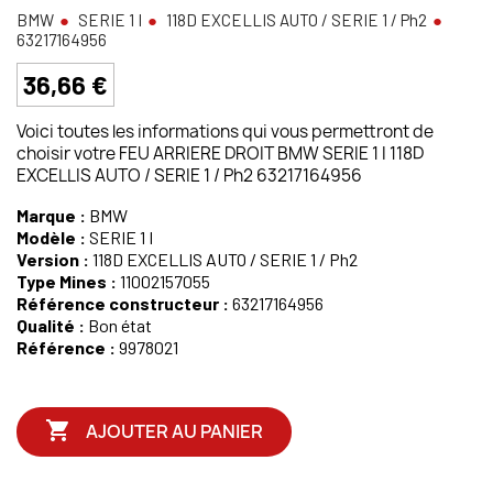
BMW
SERIE 1 I
118D EXCELLIS AUTO / SERIE 1 / Ph2
63217164956
36,66 €
Voici toutes les informations qui vous permettront de
choisir votre FEU ARRIERE DROIT BMW SERIE 1 I 118D
EXCELLIS AUTO / SERIE 1 / Ph2 63217164956
Marque :
BMW
Modèle :
SERIE 1 I
Version :
118D EXCELLIS AUTO / SERIE 1 / Ph2
Type Mines :
11002157055
Référence constructeur :
63217164956
Qualité :
Bon état
Référence :
9978021

AJOUTER AU PANIER