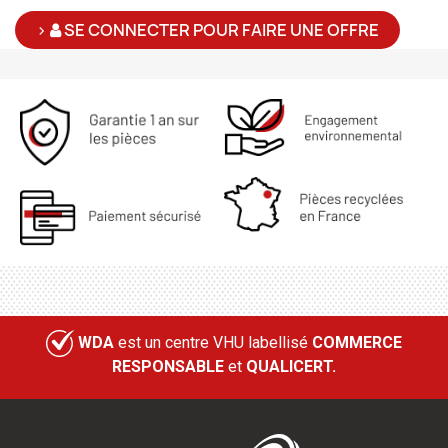
>
SE CONNECTER POUR FAIRE UNE OFFRE
WDA
est un centre VHU labellisé
COMMERCE
RESPONSABLE
et
QUALICERT.