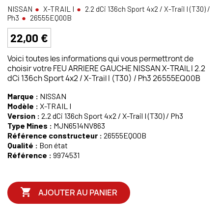
NISSAN
X-TRAIL I
2.2 dCi 136ch Sport 4x2 / X-Trail I (T30) /
Ph3
26555EQ00B
22,00 €
Voici toutes les informations qui vous permettront de
choisir votre FEU ARRIERE GAUCHE NISSAN X-TRAIL I 2.2
dCi 136ch Sport 4x2 / X-Trail I (T30) / Ph3 26555EQ00B
Marque :
NISSAN
Modèle :
X-TRAIL I
Version :
2.2 dCi 136ch Sport 4x2 / X-Trail I (T30) / Ph3
Type Mines :
MJN6514NV863
Référence constructeur :
26555EQ00B
Qualité :
Bon état
Référence :
9974531

AJOUTER AU PANIER