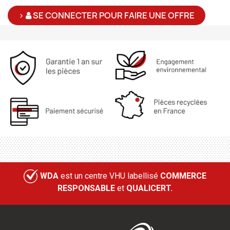
>
SE CONNECTER POUR FAIRE UNE OFFRE
WDA
est un centre VHU labellisé
COMMERCE
RESPONSABLE
et
QUALICERT.