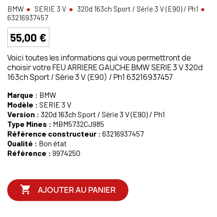
BMW
SERIE 3 V
320d 163ch Sport / Série 3 V (E90) / Ph1
63216937457
55,00 €
Voici toutes les informations qui vous permettront de
choisir votre FEU ARRIERE GAUCHE BMW SERIE 3 V 320d
163ch Sport / Série 3 V (E90) / Ph1 63216937457
Marque :
BMW
Modèle :
SERIE 3 V
Version :
320d 163ch Sport / Série 3 V (E90) / Ph1
Type Mines :
MBM5732CJ985
Référence constructeur :
63216937457
Qualité :
Bon état
Référence :
9974250

AJOUTER AU PANIER