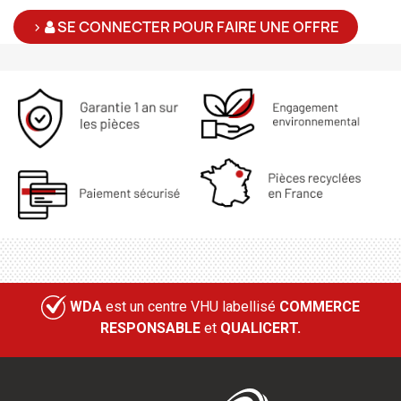
>
SE CONNECTER POUR FAIRE UNE OFFRE
WDA
est un centre VHU labellisé
COMMERCE
RESPONSABLE
et
QUALICERT.