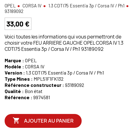
OPEL
CORSA IV
1.3 CDTI75 Essentia 3p / Corsa IV / Ph1
93189092
33,00 €
Voici toutes les informations qui vous permettront de
choisir votre FEU ARRIERE GAUCHE OPEL CORSA IV 1.3
CDTI75 Essentia 3p / Corsa IV / Ph1 93189092
Marque :
OPEL
Modèle :
CORSA IV
Version :
1.3 CDTI75 Essentia 3p / Corsa IV / Ph1
Type Mines :
MPL51F1FK132
Référence constructeur :
93189092
Qualité :
Bon état
Référence :
9974581

AJOUTER AU PANIER