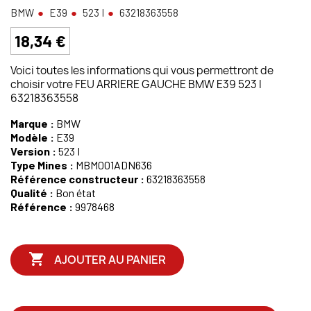
BMW
E39
523 I
63218363558
18,34 €
Voici toutes les informations qui vous permettront de
choisir votre FEU ARRIERE GAUCHE BMW E39 523 I
63218363558
Marque :
BMW
Modèle :
E39
Version :
523 I
Type Mines :
MBM001ADN636
Référence constructeur :
63218363558
Qualité :
Bon état
Référence :
9978468

AJOUTER AU PANIER