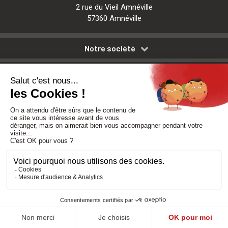
2 rue du Vieil Amnéville
57360 Amnéville
Notre société
Nos services
Besoin d'aide
Politique de confidentialité
-
Mentions légales
-
CGV
Réalisé par DMConcept