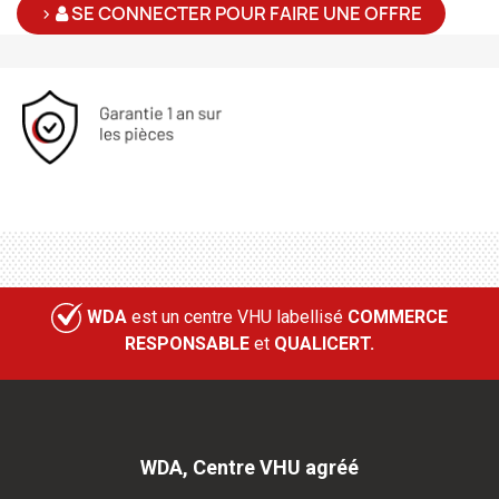
>
SE CONNECTER POUR FAIRE UNE OFFRE
WDA
est un centre VHU labellisé
COMMERCE
RESPONSABLE
et
QUALICERT.
WDA, Centre VHU agréé