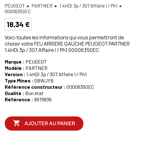
PEUGEOT
PARTNER
1.4HDi 3p / 307 Affaire I / Ph1
00006350EC
18,34 €
Voici toutes les informations qui vous permettront de
choisir votre FEU ARRIERE GAUCHE PEUGEOT PARTNER
1.4HDi 3p / 307 Affaire I / Ph1 00006350EC
Marque :
PEUGEOT
Modèle :
PARTNER
Version :
1.4HDi 3p / 307 Affaire I / Ph1
Type Mines :
GBWJYB
Référence constructeur :
00006350EC
Qualité :
Bon état
Référence :
9979836

AJOUTER AU PANIER