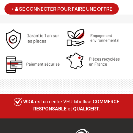
>
SE CONNECTER POUR FAIRE UNE OFFRE
WDA
est un centre VHU labellisé
COMMERCE
RESPONSABLE
et
QUALICERT.