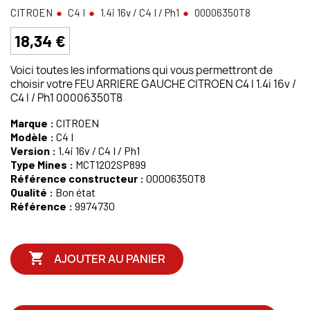
CITROEN
C4 I
1.4i 16v / C4 I / Ph1
00006350T8
18,34 €
Voici toutes les informations qui vous permettront de
choisir votre FEU ARRIERE GAUCHE CITROEN C4 I 1.4i 16v /
C4 I / Ph1 00006350T8
Marque :
CITROEN
Modèle :
C4 I
Version :
1.4i 16v / C4 I / Ph1
Type Mines :
MCT1202SP899
Référence constructeur :
00006350T8
Qualité :
Bon état
Référence :
9974730

AJOUTER AU PANIER