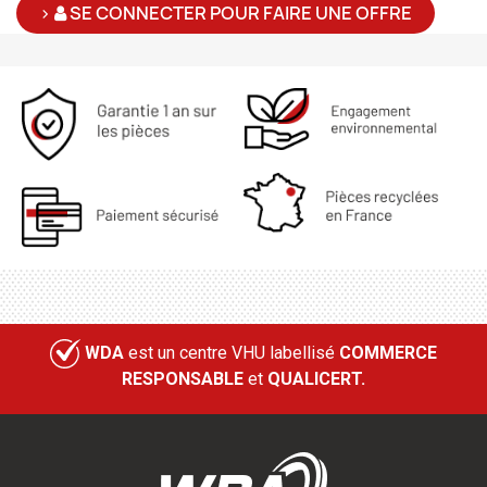
>
SE CONNECTER POUR FAIRE UNE OFFRE
WDA
est un centre VHU labellisé
COMMERCE
RESPONSABLE
et
QUALICERT.