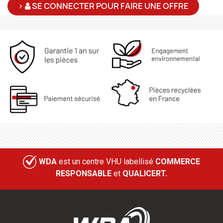
>
SE CONNECTER POUR FAIRE UNE OFFRE
WDA
est un centre VHU labellisé
COMMERCE
RESPONSABLE
et
QUALICERT.