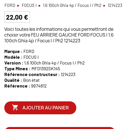
FORD
FOCUS I
1.6 100ch Ghia 4p / Focus I / Ph2
1214223
22,00 €
Voici toutes les informations qui vous permettront de
choisir votre FEU ARRIERE GAUCHE FORD FOCUS I 1.6
100ch Ghia 4p / Focus I / Ph2 1214223
Marque :
FORD
Modèle :
FOCUS I
Version :
1.6 100ch Ghia 4p / Focus I / Ph2
Type Mines :
MFD1392SK145
Référence constructeur :
1214223
Qualité :
Bon état
Référence :
9974812

AJOUTER AU PANIER