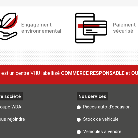
Engagement
Paiement
environnemental
sécurisé
est un centre VHU labellisé
COMMERCE RESPONSABLE
et
QU
re société
Nos services
roupe WDA
Pièces auto d'occasion
us rejoindre
Stock de véhicule
Véhicules à vendre