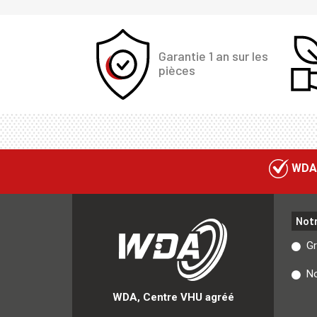
Garantie 1 an sur les
pièces
WDA
Not
G
No
WDA, Centre VHU agréé