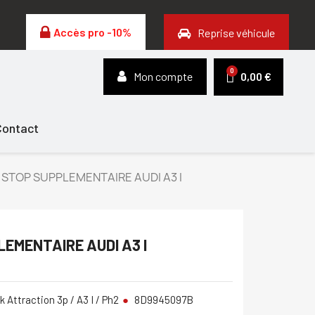
Accès pro -10%
Reprise véhicule
Mon compte
0,00 €
Contact
 STOP SUPPLEMENTAIRE AUDI A3 I
EMENTAIRE AUDI A3 I
k Attraction 3p / A3 I / Ph2
8D9945097B