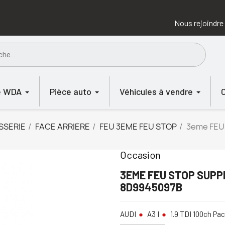
Nous rejoindre
e WDA
Pièce auto
Véhicules à vendre
SSERIE
FACE ARRIERE
FEU 3EME FEU STOP
3eme FEU
Occasion
3EME FEU STOP SUPPL
8D9945097B
AUDI
A3 I
1.9 TDI 100ch Pac