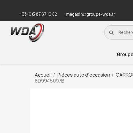
+33 (0)3 87 67 10 82
magasin@groupe-wda.fr
Group
Accueil
Pièces auto d’occasion
CARRO
8D9945097B