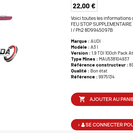
22,00 €
Voici toutes les informations
FEU STOP SUPPLEMENTAIRE AUD
I / Ph2 8D9945097B
Marque :
AUDI
Modèle :
A3 I
Version :
1.9 TDI 100ch Pack At
Type Mines :
MAU5381G4937
Référence constructeur :
8
Qualité :
Bon état
Référence :
9975134

AJOUTER AU PANI
>
SE CONNECTER POU