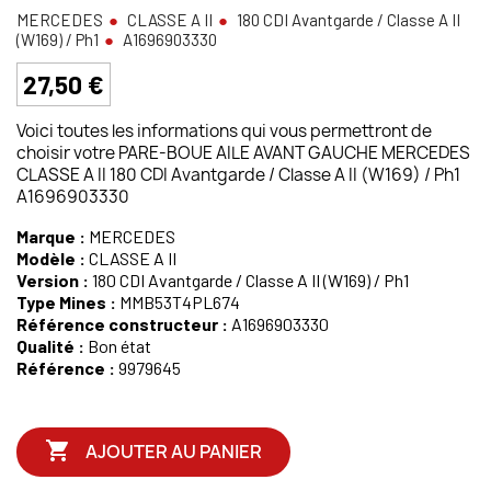
MERCEDES
CLASSE A II
180 CDI Avantgarde / Classe A II
(W169) / Ph1
A1696903330
27,50 €
Voici toutes les informations qui vous permettront de
choisir votre PARE-BOUE AILE AVANT GAUCHE MERCEDES
CLASSE A II 180 CDI Avantgarde / Classe A II (W169) / Ph1
A1696903330
Marque :
MERCEDES
Modèle :
CLASSE A II
Version :
180 CDI Avantgarde / Classe A II (W169) / Ph1
Type Mines :
MMB53T4PL674
Référence constructeur :
A1696903330
Qualité :
Bon état
Référence :
9979645

AJOUTER AU PANIER