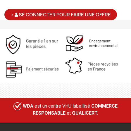
>
SE CONNECTER POUR FAIRE UNE OFFRE
WDA
est un centre VHU labellisé
COMMERCE
RESPONSABLE
et
QUALICERT.