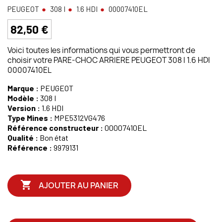
PEUGEOT
308 I
1.6 HDI
00007410EL
82,50 €
Voici toutes les informations qui vous permettront de
choisir votre PARE-CHOC ARRIERE PEUGEOT 308 I 1.6 HDI
00007410EL
Marque :
PEUGEOT
Modèle :
308 I
Version :
1.6 HDI
Type Mines :
MPE5312VG476
Référence constructeur :
00007410EL
Qualité :
Bon état
Référence :
9979131

AJOUTER AU PANIER