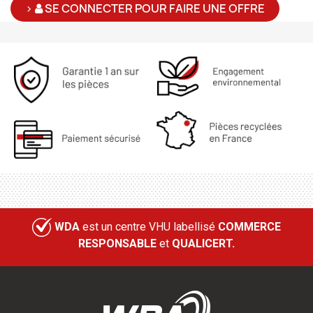
>
SE CONNECTER POUR FAIRE UNE OFFRE
WDA
est un centre VHU labellisé
COMMERCE
RESPONSABLE
et
QUALICERT.