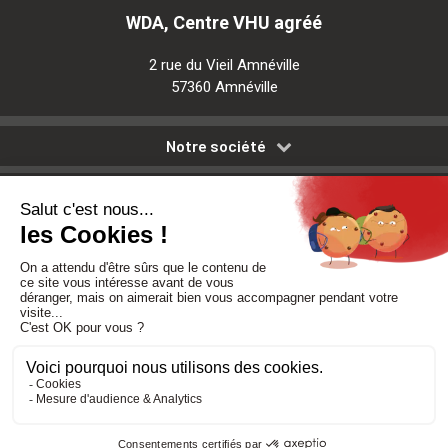
WDA, Centre VHU agréé
2 rue du Vieil Amnéville
57360 Amnéville
Notre société
Nos services
Besoin d'aide
Politique de confidentialité
-
Mentions légales
-
CGV