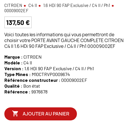
CITROEN
C4 II
1.6 HDi 90 FAP Exclusive / C4 II / Ph1
00009002EF
137,50 €
Voici toutes les informations qui vous permettront de
choisir votre PORTE AVANT GAUCHE COMPLETE CITROEN
C4 II 1.6 HDi 90 FAP Exclusive / C4 II / Ph1 00009002EF
Marque :
CITROEN
Modèle :
C4 II
Version :
1.6 HDi 90 FAP Exclusive / C4 II / Ph1
Type Mines :
M10CTRVP0009674
Référence constructeur :
00009002EF
Qualité :
Bon état
Référence :
9976678

AJOUTER AU PANIER