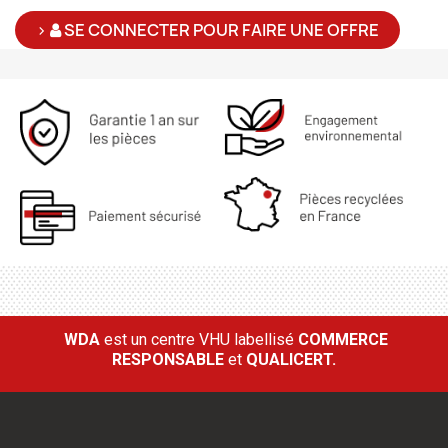
>
SE CONNECTER POUR FAIRE UNE OFFRE
WDA
est un centre VHU labellisé
COMMERCE
RESPONSABLE
et
QUALICERT.