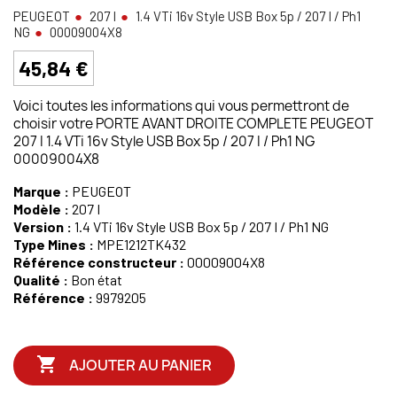
PEUGEOT
207 I
1.4 VTi 16v Style USB Box 5p / 207 I / Ph1
NG
00009004X8
45,84 €
Voici toutes les informations qui vous permettront de
choisir votre PORTE AVANT DROITE COMPLETE PEUGEOT
207 I 1.4 VTi 16v Style USB Box 5p / 207 I / Ph1 NG
00009004X8
Marque :
PEUGEOT
Modèle :
207 I
Version :
1.4 VTi 16v Style USB Box 5p / 207 I / Ph1 NG
Type Mines :
MPE1212TK432
Référence constructeur :
00009004X8
Qualité :
Bon état
Référence :
9979205

AJOUTER AU PANIER