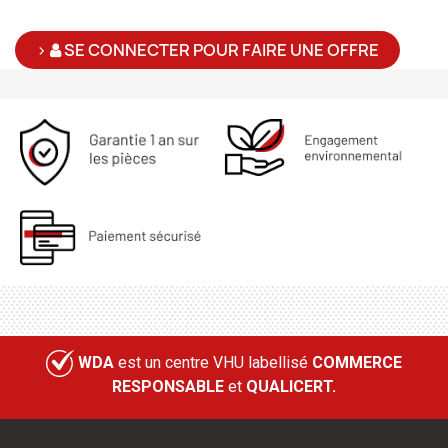
>
SE CONNECTER POUR FAIRE UNE OFFRE
WDA
est un centre VHU labellisé
COMMERCE
RESPONSABLE
et
QUALICERT.