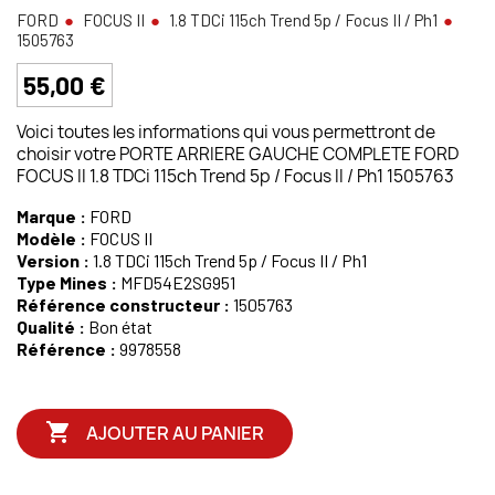
FORD
FOCUS II
1.8 TDCi 115ch Trend 5p / Focus II / Ph1
1505763
55,00 €
Voici toutes les informations qui vous permettront de
choisir votre PORTE ARRIERE GAUCHE COMPLETE FORD
FOCUS II 1.8 TDCi 115ch Trend 5p / Focus II / Ph1 1505763
Marque :
FORD
Modèle :
FOCUS II
Version :
1.8 TDCi 115ch Trend 5p / Focus II / Ph1
Type Mines :
MFD54E2SG951
Référence constructeur :
1505763
Qualité :
Bon état
Référence :
9978558

AJOUTER AU PANIER