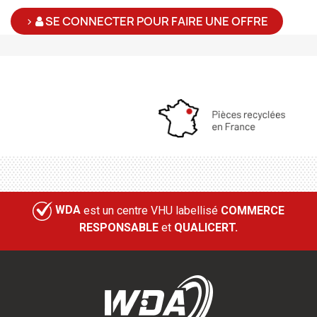
>
SE CONNECTER POUR FAIRE UNE OFFRE
WDA
est un centre VHU labellisé
COMMERCE
RESPONSABLE
et
QUALICERT.