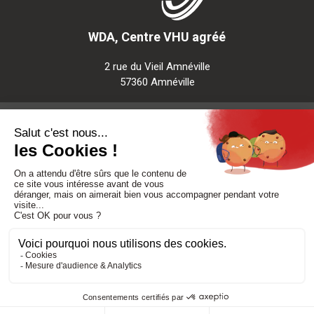
WDA, Centre VHU agréé
2 rue du Vieil Amnéville
57360 Amnéville
Notre société
Nos services
Besoin d'aide
Politique de confidentialité
-
Mentions légales
-
CGV
Réalisé par DMConcept