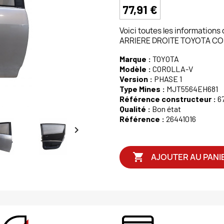
77,91 €
Voici toutes les informations
ARRIERE DROITE TOYOTA CO
Marque :
TOYOTA
Modèle :
COROLLA-V
Version :
PHASE 1
Type Mines :
MJT5564EH681
Référence constructeur :
6
Qualité :
Bon état
Référence :
26441016


AJOUTER AU PANI