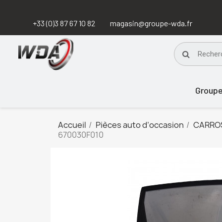
+33 (0)3 87 67 10 82
magasin@groupe-wda.fr
Group
Accueil
Pièces auto d’occasion
CARRO
670030F010