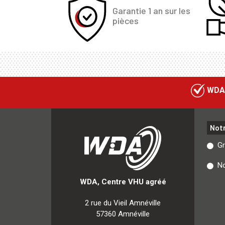
Garantie 1 an sur les
pièces
WDA
Not
G
No
WDA, Centre VHU agréé
2 rue du Vieil Amnéville
57360 Amnéville