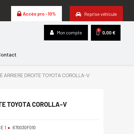
Accès pro -10%
Reprise véhicule
Mon compte
0,00 €
Contact
E ARRIERE DROITE TOYOTA COROLLA-V
ITE TOYOTA COROLLA-V
E 1
670030F010