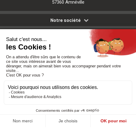
57360 Amnéville
Notre société
Nos services
Besoin d'aide
Politique de confidentialité
-
Mentions légales
-
CGV
Réalisé par DMConcept