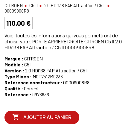
CITROEN
C5 II
2.0 HDi138 FAP Attraction / C5 II
00009008R8
110,00 €
Voici toutes les informations qui vous permettront de
choisir votre PORTE ARRIERE DROITE CITROEN C5 II 2.0
HDi138 FAP Attraction / C5 II 00009008R8
Marque :
CITROEN
Modèle :
C5 II
Version :
2.0 HDi138 FAP Attraction / C5 II
Type Mines :
MCT7512M9233
Référence constructeur :
00009008R8
Qualité :
Correct
Référence :
9978636

AJOUTER AU PANIER