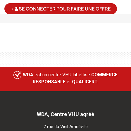
>
SE CONNECTER POUR FAIRE UNE OFFRE
WDA
est un centre VHU labellisé
COMMERCE
RESPONSABLE
et
QUALICERT.
WDA, Centre VHU agréé
2 rue du Vieil Amnéville