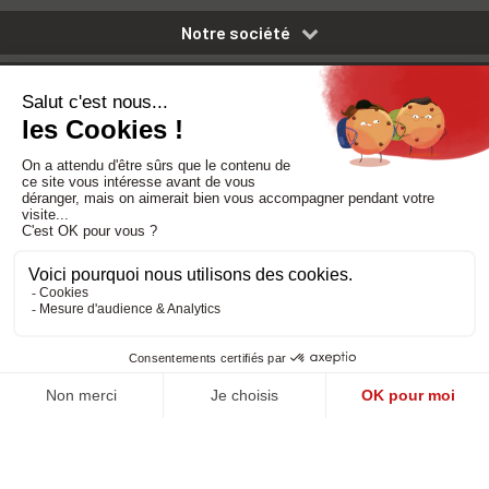
Notre société
Nos services
Besoin d'aide
Politique de confidentialité
-
Mentions légales
-
CGV
Réalisé par DMConcept