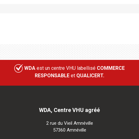
WDA
est un centre VHU labellisé
COMMERCE
RESPONSABLE
et
QUALICERT.
WDA, Centre VHU agréé
2 rue du Vieil Amnéville
57360 Amnéville