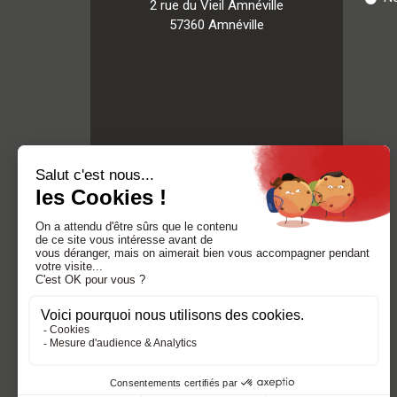
2 rue du Vieil Amnéville
57360 Amnéville