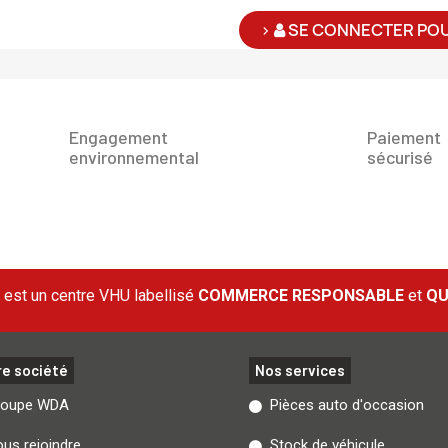
>
SE CONNECTER POU
Engagement
Paiement
environnemental
sécurisé
est un centre VHU labellisé
COMMERCE RESPONSABLE
et
QU
re société
Nos services
roupe WDA
Pièces auto d'occasion
us rejoindre
Stock de véhicule