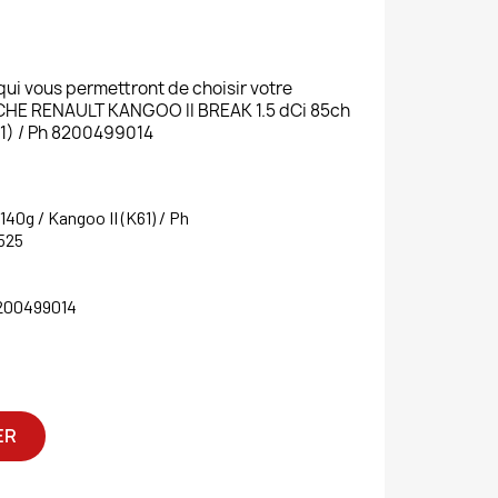
 qui vous permettront de choisir votre
E RENAULT KANGOO II BREAK 1.5 dCi 85ch
K61) / Ph 8200499014
 140g / Kangoo II (K61) / Ph
525
200499014
ER