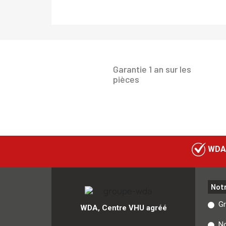
Garantie 1 an sur les
pièces
WDA
Not
G
WDA, Centre VHU agréé
No