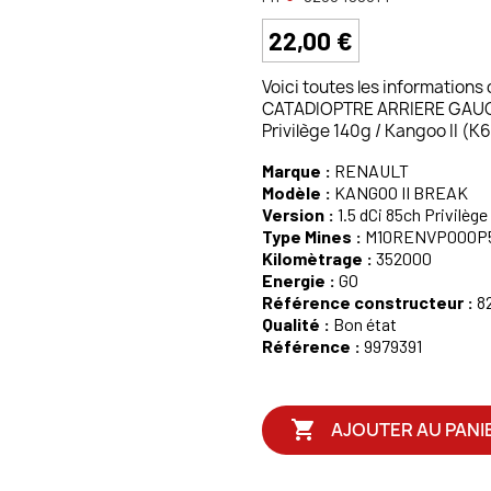
22,00 €
Voici toutes les informations
CATADIOPTRE ARRIERE GAUCH
Privilège 140g / Kangoo II (
Marque :
RENAULT
Modèle :
KANGOO II BREAK
Version :
1.5 dCi 85ch Privilège
Type Mines :
M10RENVP000P
Kilomètrage :
352000
Energie :
GO
Référence constructeur :
8
Qualité :
Bon état
Référence :
9979391

AJOUTER AU PANI