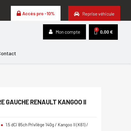
Accès pro -10%
Reprise véhicule
Mon compte
0,00 €
Contact
E GAUCHE RENAULT KANGOO II
1.5 dCi 85ch Privilège 140g / Kangoo II (K61) /