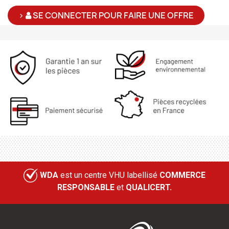
>
SE CONNECTER POUR FAIRE UNE OFFRE
WDA
est un centre VHU labellisé
COMMERCE
RESPONSABLE
et
QUALICERT.