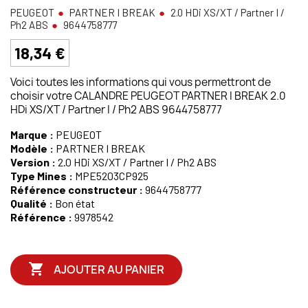
PEUGEOT
PARTNER I BREAK
2.0 HDi XS/XT / Partner I /
Ph2 ABS
9644758777
18,34 €
Voici toutes les informations qui vous permettront de
choisir votre CALANDRE PEUGEOT PARTNER I BREAK 2.0
HDi XS/XT / Partner I / Ph2 ABS 9644758777
Marque :
PEUGEOT
Modèle :
PARTNER I BREAK
Version :
2.0 HDi XS/XT / Partner I / Ph2 ABS
Type Mines :
MPE5203CP925
Référence constructeur :
9644758777
Qualité :
Bon état
Référence :
9978542

AJOUTER AU PANIER