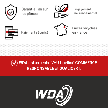
WDA
est un centre VHU labellisé
COMMERCE
RESPONSABLE
et
QUALICERT.