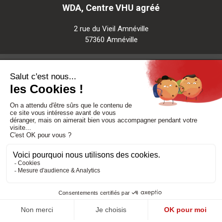
WDA, Centre VHU agréé
2 rue du Vieil Amnéville
57360 Amnéville
Notre société
Nos services
Besoin d'aide
Politique de confidentialité
-
Mentions légales
-
CGV
Réalisé par DMConcept