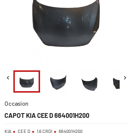


Occasion
CAPOT KIA CEE D 664001H200
KIA
CEE D
1.6 CRDI
664001H200