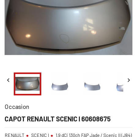


Occasion
CAPOT RENAULT SCENIC I 60608675
RENAULT
SCENIC I
1.9 dCi 130ch FAP Jade / Scenic II (J84)