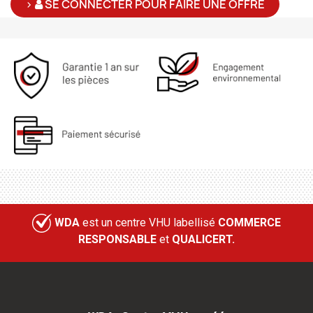
>
SE CONNECTER POUR FAIRE UNE OFFRE
WDA
est un centre VHU labellisé
COMMERCE
RESPONSABLE
et
QUALICERT.