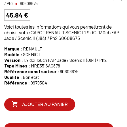
/ Ph2
60608675
45,84 €
Voici toutes les informations qui vous permettront de
choisir votre CAPOT RENAULT SCENIC I 1.9 dCi 130ch FAP
Jade / Scenic II (J84) / Ph2 60608675
Marque :
RENAULT
Modèle :
SCENIC I
Version :
1.9 dCi 130ch FAP Jade / Scenic II (J84) / Ph2
Type Mines :
MRE5516AG878
Référence constructeur :
60608675
Qualité :
Bon état
Référence :
9979504

AJOUTER AU PANIER