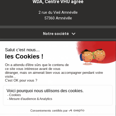
WDA, Centre VHU agréé
2 rue du Vieil Amnéville
57360 Amnéville
Notre société
Nos services
Besoin d'aide
Politique de confidentialité
-
Mentions légales
-
CGV