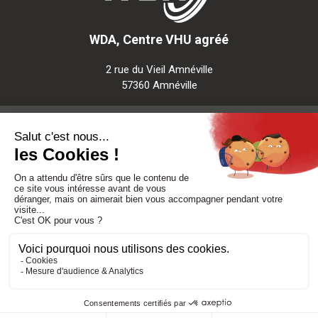
WDA, Centre VHU agréé
2 rue du Vieil Amnéville
57360 Amnéville
Notre société
Nos services
Besoin d'aide
Politique de confidentialité
-
Mentions légales
-
CGV