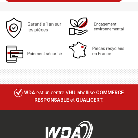
WDA
est un centre VHU labellisé
COMMERCE
RESPONSABLE
et
QUALICERT.