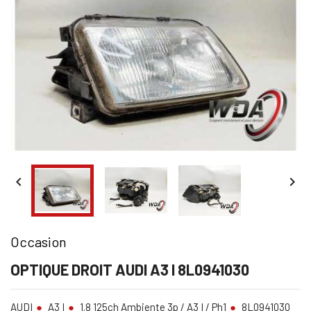


Occasion
OPTIQUE DROIT AUDI A3 I 8L0941030
AUDI
A3 I
1.8 125ch Ambiente 3p / A3 I / Ph1
8L0941030