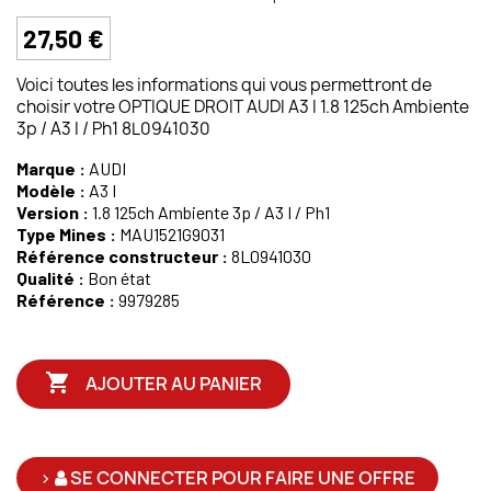
27,50 €
Voici toutes les informations qui vous permettront de
choisir votre OPTIQUE DROIT AUDI A3 I 1.8 125ch Ambiente
3p / A3 I / Ph1 8L0941030
Marque :
AUDI
Modèle :
A3 I
Version :
1.8 125ch Ambiente 3p / A3 I / Ph1
Type Mines :
MAU1521G9031
Référence constructeur :
8L0941030
Qualité :
Bon état
Référence :
9979285

AJOUTER AU PANIER
>
SE CONNECTER POUR FAIRE UNE OFFRE