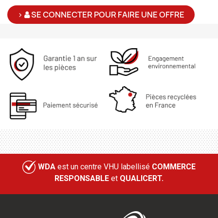
>
SE CONNECTER POUR FAIRE UNE OFFRE
WDA
est un centre VHU labellisé
COMMERCE
RESPONSABLE
et
QUALICERT.