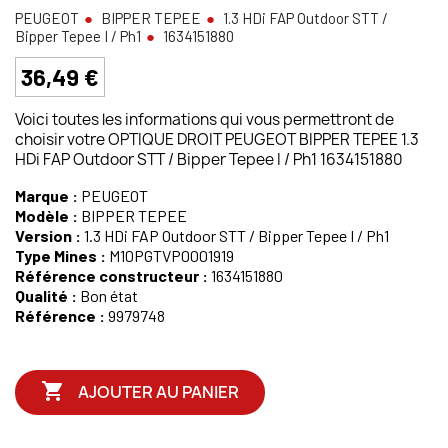
PEUGEOT
BIPPER TEPEE
1.3 HDi FAP Outdoor STT /
Bipper Tepee I / Ph1
1634151880
36,49 €
Voici toutes les informations qui vous permettront de
choisir votre OPTIQUE DROIT PEUGEOT BIPPER TEPEE 1.3
HDi FAP Outdoor STT / Bipper Tepee I / Ph1 1634151880
Marque :
PEUGEOT
Modèle :
BIPPER TEPEE
Version :
1.3 HDi FAP Outdoor STT / Bipper Tepee I / Ph1
Type Mines :
M10PGTVP0001919
Référence constructeur :
1634151880
Qualité :
Bon état
Référence :
9979748

AJOUTER AU PANIER