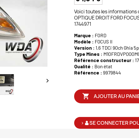
Voici toutes les informations
OPTIQUE DROIT FORD FOCUS II 
1744971
Marque :
FORD
Modèle :
FOCUS II
Version :
1.6 TDCi 90ch Ghia 5p
Type Mines :
M10FRDVP000M
Référence constructeur :
1
Qualité :
Bon état
Référence :
9979844


AJOUTER AU PANI
>
SE CONNECTER POU