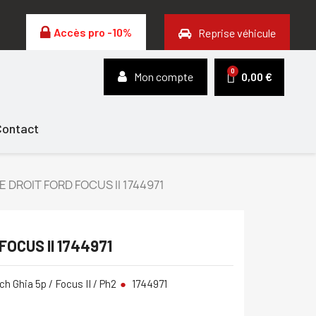
Accès pro -10%
Reprise véhicule
Mon compte
0,00 €
Contact
 DROIT FORD FOCUS II 1744971
FOCUS II 1744971
ch Ghia 5p / Focus II / Ph2
1744971