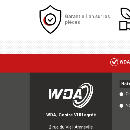
Garantie 1 an sur les
pièces
WDA
Not
G
No
WDA, Centre VHU agréé
2 rue du Vieil Amnéville