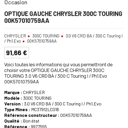
Occasion
OPTIQUE GAUCHE CHRYSLER 300C TOURING
00K57010759AA
CHRYSLER
300C TOURING
3.0 V6 CRD BA / 300 C Touring I
/ Ph1.Evo
00K57010759AA
91,66 €
Voici toutes les informations qui vous permettront de
choisir votre OPTIQUE GAUCHE CHRYSLER 300C
TOURING 3.0 V6 CRD BA / 300 C Touring I / Ph1.Evo
00K57010759AA
Marque :
CHRYSLER
Modèle :
300C TOURING
Version :
3.0 V6 CRD BA / 300 C Touring I / Ph1.Evo
Type Mines :
MC37912LC018
Référence constructeur :
00K57010759AA
Qualité :
Bon état
Référence :
9977555