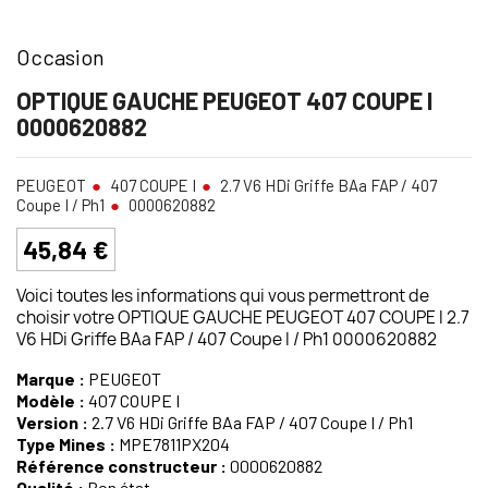
Occasion
OPTIQUE GAUCHE PEUGEOT 407 COUPE I
0000620882
PEUGEOT
407 COUPE I
2.7 V6 HDi Griffe BAa FAP / 407
Coupe I / Ph1
0000620882
45,84 €
Voici toutes les informations qui vous permettront de
choisir votre OPTIQUE GAUCHE PEUGEOT 407 COUPE I 2.7
V6 HDi Griffe BAa FAP / 407 Coupe I / Ph1 0000620882
Marque :
PEUGEOT
Modèle :
407 COUPE I
Version :
2.7 V6 HDi Griffe BAa FAP / 407 Coupe I / Ph1
Type Mines :
MPE7811PX204
Référence constructeur :
0000620882
Qualité :
Bon état