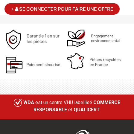
>
SE CONNECTER POUR FAIRE UNE OFFRE
WDA
est un centre VHU labellisé
COMMERCE
RESPONSABLE
et
QUALICERT.