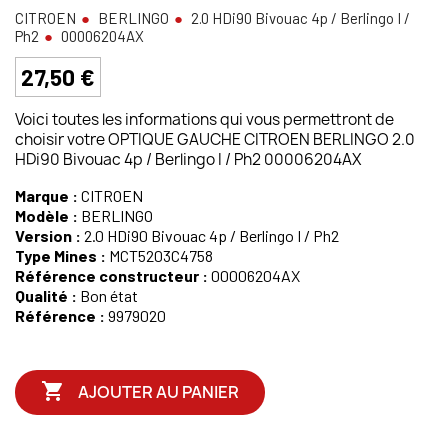
CITROEN
BERLINGO
2.0 HDi90 Bivouac 4p / Berlingo I /
Ph2
00006204AX
27,50 €
Voici toutes les informations qui vous permettront de
choisir votre OPTIQUE GAUCHE CITROEN BERLINGO 2.0
HDi90 Bivouac 4p / Berlingo I / Ph2 00006204AX
Marque :
CITROEN
Modèle :
BERLINGO
Version :
2.0 HDi90 Bivouac 4p / Berlingo I / Ph2
Type Mines :
MCT5203C4758
Référence constructeur :
00006204AX
Qualité :
Bon état
Référence :
9979020

AJOUTER AU PANIER